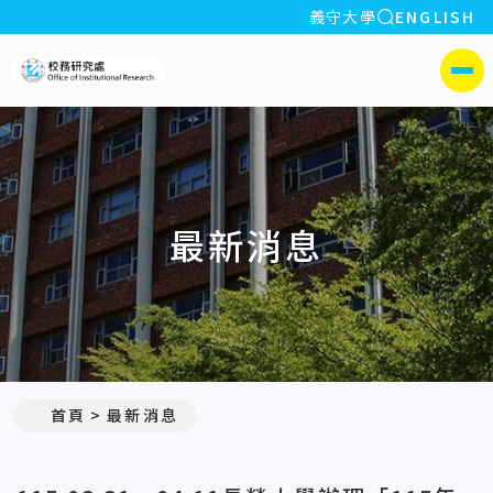
全站搜索
義守大學
ENGLISH
:::
義守大學校務研究處
側選單
最新消息
:::
首頁
最新消息