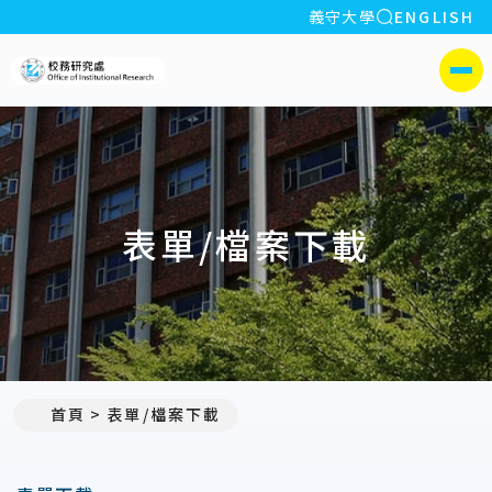
全站搜索
義守大學
ENGLISH
:::
義守大學校務研究處
側選單
表單/檔案下載
首頁
表單/檔案下載