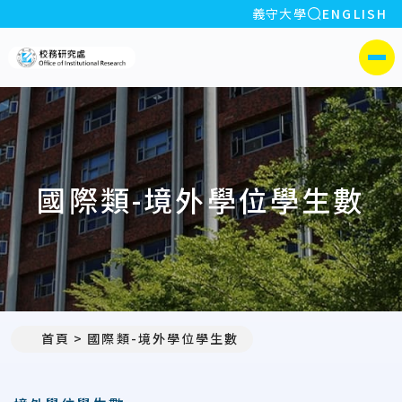
全站搜索
義守大學
ENGLISH
:::
義守大學校務研究處
側選單
國際類-境外學位學生數
首頁
國際類-境外學位學生數