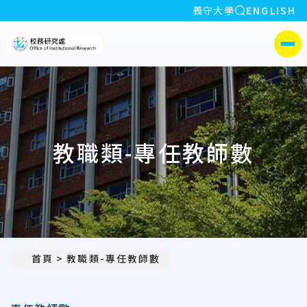
全站搜索
義守大學
ENGLISH
:::
義守大學校務研究處
側選單
教職類-專任教師數
首頁
教職類-專任教師數