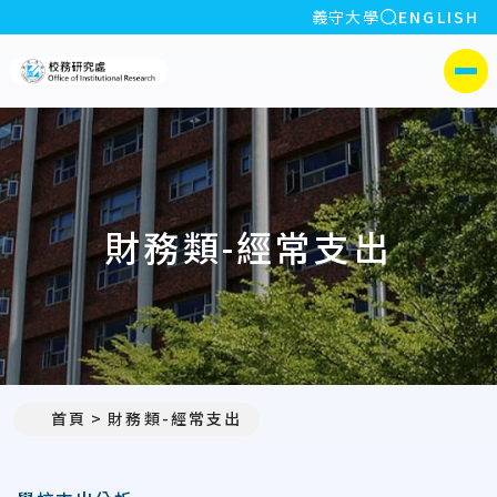
全站搜索
義守大學
ENGLISH
:::
義守大學校務研究處
側選單
財務類-經常支出
首頁
財務類-經常支出